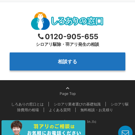
0120-905-655
シロアリ駆除・羽アリ発生の相談
相談する
Page Top
しろありの窓口とは
シロアリ業者選びの基礎知識
シロアリ駆
除費用の相場
よくある質問
無料相談・お見積り
©
しろありの窓口 Market In.llc