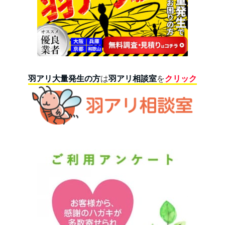
羽アリ大量発生の方
は
羽アリ相談室
を
クリック