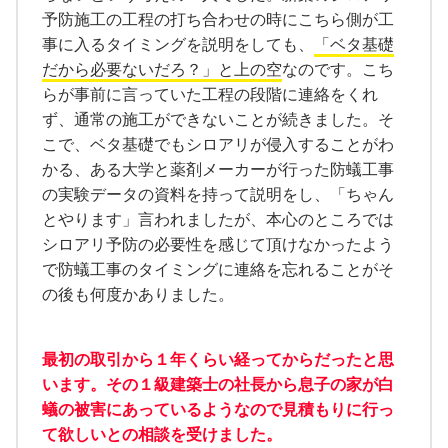
予防施工の工程の打ち合わせの時にこちら側が工
事に入るタイミングを説明をしても、
「ベタ基礎
だから必要ないだろ？」と上の空
なのです。こち
らが事前に言っていた工程の段階に連絡をくれ
ず、通常の施工ができないことが続きました。そ
こで、ベタ基礎でもシロアリが侵入することがわ
かる、ある大学と薬剤メーカーが行った防蟻工事
の実験データの資料を持って説明をし、「ちゃん
とやります」言われましたが、本心のところでは
シロアリ予防の必要性を感じて頂けなかったよう
で防蟻工事のタイミングに連絡を忘れることがそ
の後も何度かありました。
最初の取引から１年くらい経ってからだったと思
います。その１級建築士の社長から息子の家が白
蟻の被害にあっているようなので見積もりに行っ
て欲しいとの相談を受けました。