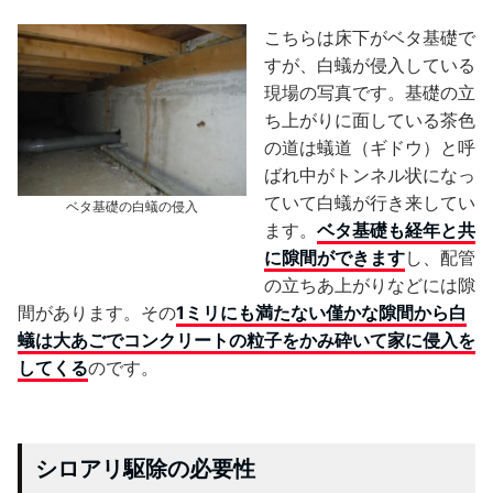
こちらは床下がベタ基礎で
すが、白蟻が侵入している
現場の写真です。基礎の立
ち上がりに面している茶色
の道は蟻道（ギドウ）と呼
ばれ中がトンネル状になっ
ていて白蟻が行き来してい
ベタ基礎の白蟻の侵入
ます。
ベタ基礎も経年と共
に隙間ができます
し、
配管
の立ちあ上がりなどには隙
間があります
。その
1ミリにも満たない僅かな隙間から白
蟻は大あごでコンクリートの粒子をかみ砕いて家に侵入を
してくる
のです。
シロアリ駆除の必要性