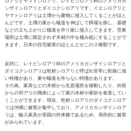
ロアリとヤマトシロアリ、レイビシロアリ科のアメリカカ
ンザイシロアリとダイコクシロアリです。イエシロアリと
ヤマトシロアリは土壌から建物に侵入してくることがほと
んどです。土壌の巣から蟻道を伸ばして餌場を探し、基礎
などの立ち上がりに蟻道を作り家に侵入してきます。営巣
場所は土壌に限定されず木材の中を棲み処にすることがで
きます。日本の住宅被害のほとんどがこの２種類です。
反対に、レイビシロアリ科のアメリカカンザイシロアリと
ダイコクシロアリは乾材シロアリと呼ばれ非常に乾燥に強
い特徴があり、巣や蟻道を作らない特徴があります。
その為、家具などの木材から生息場所を移動したり、外部
からの羽アリの飛来によって家の木材や家財を食害してい
くことができます。現在、乾材シロアリのダイコクシロア
リは沖縄に被害が集中しており、アメリカカンザイシロア
リは、輸入家具が原因の外来種であるため、局所的に被害
がみられています。