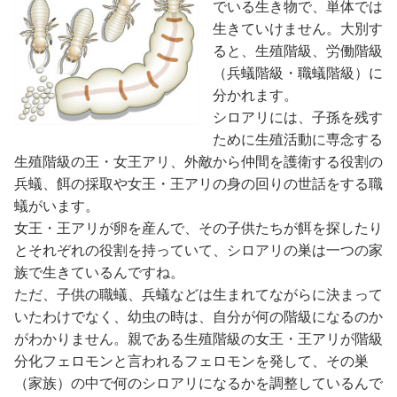
でいる生き物で、単体では
生きていけません。大別す
ると、生殖階級、労働階級
（兵蟻階級・職蟻階級）に
分かれます。
シロアリには、子孫を残す
ために生殖活動に専念する
生殖階級の王・女王アリ、外敵から仲間を護衛する役割の
兵蟻、餌の採取や女王・王アリの身の回りの世話をする職
蟻がいます。
女王・王アリが卵を産んで、その子供たちが餌を探したり
とそれぞれの役割を持っていて、シロアリの巣は一つの家
族で生きているんですね。
ただ、子供の職蟻、兵蟻などは生まれてながらに決まって
いたわけでなく、幼虫の時は、自分が何の階級になるのか
がわかりません。親である生殖階級の女王・王アリが階級
分化フェロモンと言われるフェロモンを発して、その巣
（家族）の中で何のシロアリになるかを調整しているんで