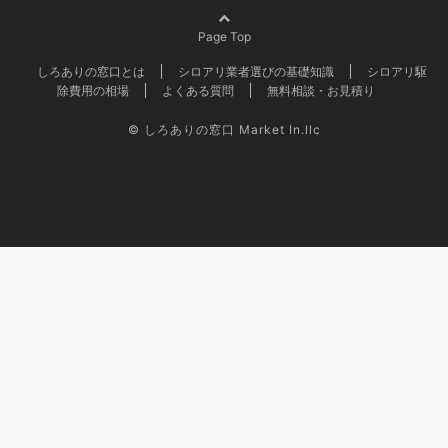
Page Top
しろありの窓口とは
シロアリ業者選びの基礎知識
シロアリ駆
除費用の相場
よくある質問
無料相談・お見積り
©
しろありの窓口 Market In.llc