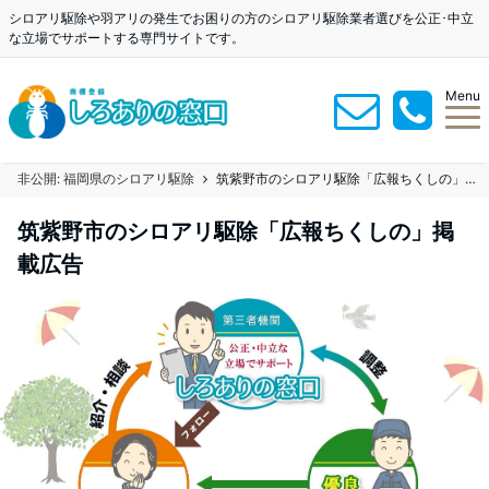
シロアリ駆除や羽アリの発生でお困りの方のシロアリ駆除業者選びを公正･中立
な立場でサポートする専門サイトです。
Menu
非公開: 福岡県のシロアリ駆除
筑紫野市のシロアリ駆除「広報ちくしの」掲載広告
筑紫野市のシロアリ駆除「広報ちくしの」掲
載広告